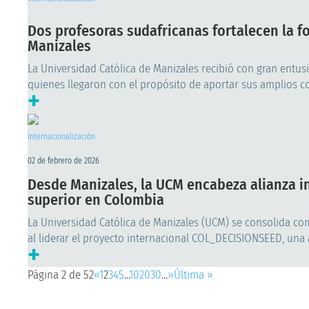
Dos profesoras sudafricanas fortalecen la f
Manizales
La Universidad Católica de Manizales recibió con gran entus
quienes llegaron con el propósito de aportar sus amplios con
+
Internacionalización
02 de febrero de 2026
Desde Manizales, la UCM encabeza alianza i
superior en Colombia
La Universidad Católica de Manizales (UCM) se consolida co
al liderar el proyecto internacional COL_DECISIONSEED, una 
+
Página 2 de 52
«
1
2
3
4
5
...
10
20
30
...
»
Última »