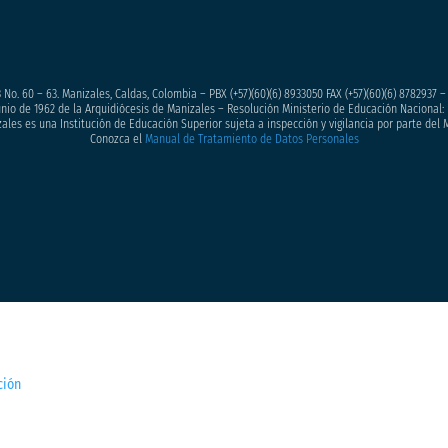
 No. 60 – 63. Manizales, Caldas, Colombia – PBX (+57)
(60)(6) 8933050
FAX (+57)(60)(6) 8782937 
junio de 1962 de la Arquidiócesis de Manizales – Resolución Ministerio de Educación Nacional: 
ales es una Institución de Educación Superior sujeta a inspección y vigilancia por parte del 
Conozca el
Manual de Tratamiento de Datos Personales