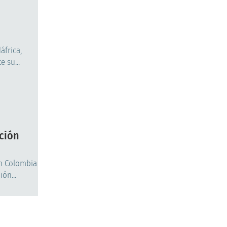
áfrica,
 su...
ción
en Colombia
ón...