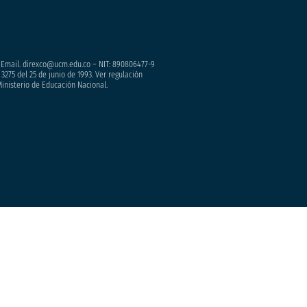
– Email. direxco@ucm.edu.co – NIT: 890806477-9
3275 del 25 de junio de 1993. Ver regulación
Ministerio de Educación Nacional.