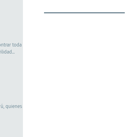
ontrar toda
idad...
rú, quienes