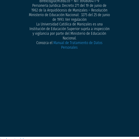
direxco@ucm.edu.co – NIT: 890806477-9
Personería Jurídica: Decreto 271 del 19 de junio de
1962 de la Arquidiócesis de Manizales – Resolución
Ministerio de Educación Nacional: 3275 del 25 de junio
de 1993. Ver regulación
La Universidad Católica de Manizales es una
Institución de Educación Superior sujeta a inspección
y vigilancia por parte del Ministerio de Educación
Nacional.
Conozca el
Manual de Tratamiento de Datos
Personales