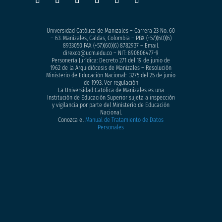
Universidad Católica de Manizales – Carrera 23 No. 60
– 63. Manizales, Caldas, Colombia – PBX (+57)
(60)(6)
8933050
FAX (+57)(60)(6) 8782937 – Email.
direxco@ucm.edu.co – NIT: 890806477-9
Personería Jurídica: Decreto 271 del 19 de junio de
1962 de la Arquidiócesis de Manizales – Resolución
Ministerio de Educación Nacional: 3275 del 25 de junio
de 1993. Ver regulación
La Universidad Católica de Manizales es una
Institución de Educación Superior sujeta a inspección
y vigilancia por parte del Ministerio de Educación
Nacional.
Conozca el
Manual de Tratamiento de Datos
Personales