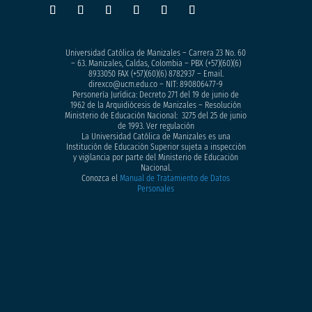
Universidad Católica de Manizales – Carrera 23 No. 60
– 63. Manizales, Caldas, Colombia – PBX (+57)
(60)(6)
8933050
FAX (+57)(60)(6) 8782937 – Email.
direxco@ucm.edu.co – NIT: 890806477-9
Personería Jurídica: Decreto 271 del 19 de junio de
1962 de la Arquidiócesis de Manizales – Resolución
Ministerio de Educación Nacional: 3275 del 25 de junio
de 1993. Ver regulación
La Universidad Católica de Manizales es una
Institución de Educación Superior sujeta a inspección
y vigilancia por parte del Ministerio de Educación
Nacional.
Conozca el
Manual de Tratamiento de Datos
Personales