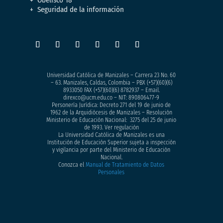
Obelisco 18
Seguridad de la información
Universidad Católica de Manizales – Carrera 23 No. 60
– 63. Manizales, Caldas, Colombia – PBX (+57)
(60)(6)
8933050
FAX (+57)(60)(6) 8782937 – Email.
direxco@ucm.edu.co – NIT: 890806477-9
Personería Jurídica: Decreto 271 del 19 de junio de
1962 de la Arquidiócesis de Manizales – Resolución
Ministerio de Educación Nacional: 3275 del 25 de junio
de 1993. Ver regulación
La Universidad Católica de Manizales es una
Institución de Educación Superior sujeta a inspección
y vigilancia por parte del Ministerio de Educación
Nacional.
Conozca el
Manual de Tratamiento de Datos
Personales