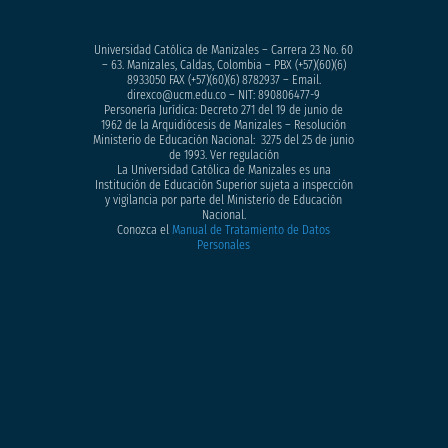
Universidad Católica de Manizales – Carrera 23 No. 60
– 63. Manizales, Caldas, Colombia – PBX (+57)
(60)(6)
8933050
FAX (+57)(60)(6) 8782937 – Email.
direxco@ucm.edu.co – NIT: 890806477-9
Personería Jurídica: Decreto 271 del 19 de junio de
1962 de la Arquidiócesis de Manizales – Resolución
Ministerio de Educación Nacional: 3275 del 25 de junio
de 1993. Ver regulación
La Universidad Católica de Manizales es una
Institución de Educación Superior sujeta a inspección
y vigilancia por parte del Ministerio de Educación
Nacional.
Conozca el
Manual de Tratamiento de Datos
Personales