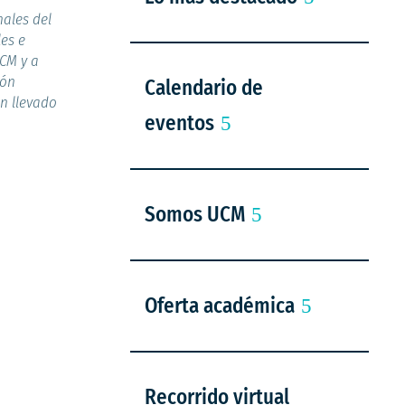
nales del
les e
UCM y a
ión
Calendario de
ón llevado
eventos
Somos UCM
Oferta académica
Recorrido virtual