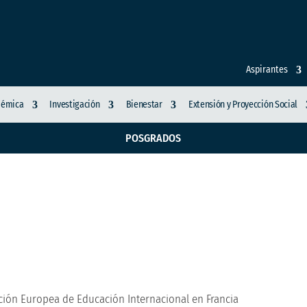
Aspirantes
démica
Investigación
Bienestar
Extensión y Proyección Social
POSGRADOS
obales con la Asociac
al en Francia
ción Europea de Educación Internacional en Francia