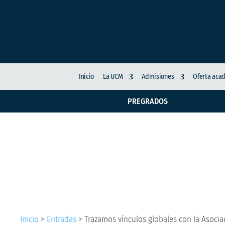
Inicio
La UCM
Admisiones
Oferta aca
PREGRADOS
Trazamos vínculos gl
Educación Internacion
Inicio
>
Entradas
>
Trazamos vínculos globales con la Asocia