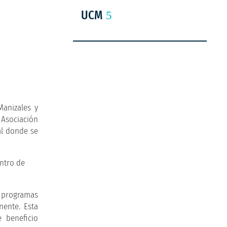
UCM
Manizales y
 Asociación
al donde se
s programas
nente. Esta
 beneficio