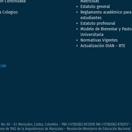
ón Continuada
Matrículas”
Estatuto general
a Colegios
Reglamento académico para
estudiantes
Estatuto profesoral
Modelo de Bienestar y Pasto
Universitaria
Normativas Vigentes
Actualización DIAN – RTE
 No. 60 – 63. Manizales, Caldas, Colombia – PBX (+57)
(60)(6) 8933050
FAX (+57)(60)(6) 8782937 
junio de 1962 de la Arquidiócesis de Manizales – Resolución Ministerio de Educación Nacional: 