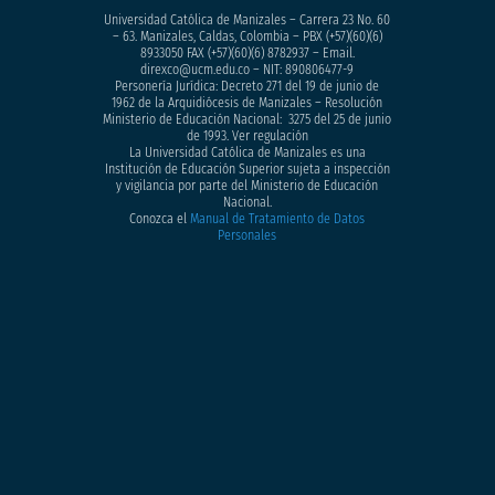
Universidad Católica de Manizales – Carrera 23 No. 60
– 63. Manizales, Caldas, Colombia – PBX (+57)
(60)(6)
8933050
FAX (+57)(60)(6) 8782937 – Email.
direxco@ucm.edu.co – NIT: 890806477-9
Personería Jurídica: Decreto 271 del 19 de junio de
1962 de la Arquidiócesis de Manizales – Resolución
Ministerio de Educación Nacional: 3275 del 25 de junio
de 1993. Ver regulación
La Universidad Católica de Manizales es una
Institución de Educación Superior sujeta a inspección
y vigilancia por parte del Ministerio de Educación
Nacional.
Conozca el
Manual de Tratamiento de Datos
Personales