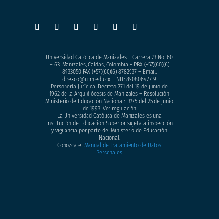
Universidad Católica de Manizales – Carrera 23 No. 60
– 63. Manizales, Caldas, Colombia – PBX (+57)
(60)(6)
8933050
FAX (+57)(60)(6) 8782937 – Email.
direxco@ucm.edu.co – NIT: 890806477-9
Personería Jurídica: Decreto 271 del 19 de junio de
1962 de la Arquidiócesis de Manizales – Resolución
Ministerio de Educación Nacional: 3275 del 25 de junio
de 1993. Ver regulación
La Universidad Católica de Manizales es una
Institución de Educación Superior sujeta a inspección
y vigilancia por parte del Ministerio de Educación
Nacional.
Conozca el
Manual de Tratamiento de Datos
Personales