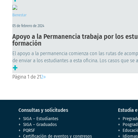
Bienestar
05 de febrero de 2024
Apoyo a la Permanencia trabaja por los estu
formación
El apoyo a la permanencia comienza con las rutas de acomp
de enviar a los estudiantes a esta oficina. Los casos que se 
+
Página 1 de 2
1
2
»
Consultas y solicitudes
Estudia 
SIGA – Estudiantes
Pregrad
SIGA – Graduados
Posgrad
PQRSF
Educaci
Certificación de eventos y congresos
Idiomas