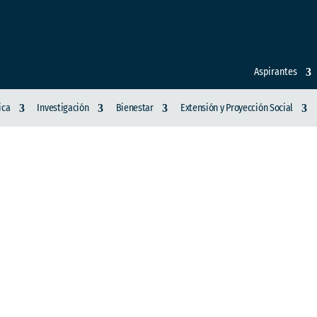
Aspirantes
ica
Investigación
Bienestar
Extensión y Proyección Social
A DE BIENESTAR Y PAS