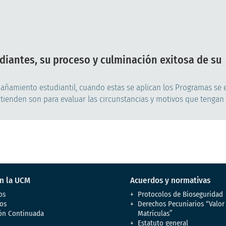
diantes, su proceso y culminación exitosa de su
añamiento estudiantil, cuando estas se aplican los Programas se
atienden son para evaluar las circunstancias y motivos que tengan p
en la UCM
Acuerdos y normativas
os
Protocolos de Bioseguridad
os
Derechos Pecuniarios “Valor
ón Continuada
Matrículas”
Estatuto general