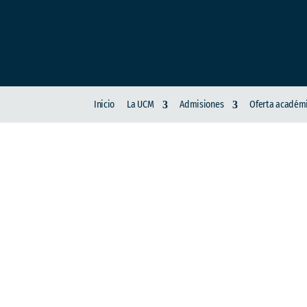
Inicio
La UCM
Admisiones
Oferta académ
LA VICERRECTORÍ
UNIVERSITARIO