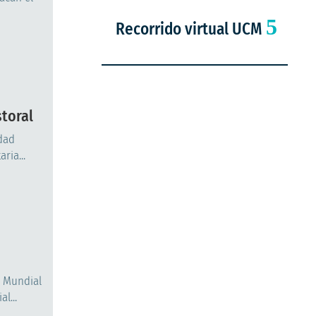
Recorrido virtual UCM
toral
idad
ria...
a Mundial
l...