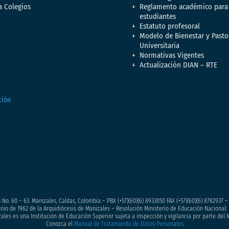
a Colegios
Reglamento académico para
estudiantes
Estatuto profesoral
Modelo de Bienestar y Pasto
Universitaria
Normativas Vigentes
Actualización DIAN – RTE
 No. 60 – 63. Manizales, Caldas, Colombia – PBX (+57)
(60)(6) 8933050
FAX (+57)(60)(6) 8782937 
junio de 1962 de la Arquidiócesis de Manizales – Resolución Ministerio de Educación Nacional: 
ales es una Institución de Educación Superior sujeta a inspección y vigilancia por parte del 
Conozca el
Manual de Tratamiento de Datos Personales