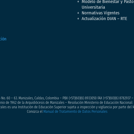
Modelo de Bienestar y Pasto
Universitaria
Normativas Vigentes
Actualización DIAN – RTE
 No. 60 – 63. Manizales, Caldas, Colombia – PBX (+57)
(60)(6) 8933050
FAX (+57)(60)(6) 8782937 
junio de 1962 de la Arquidiócesis de Manizales – Resolución Ministerio de Educación Nacional: 
ales es una Institución de Educación Superior sujeta a inspección y vigilancia por parte del 
Conozca el
Manual de Tratamiento de Datos Personales