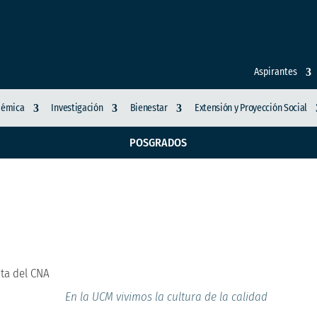
Aspirantes
démica
Investigación
Bienestar
Extensión y Proyección Social
POSGRADOS
ía UCM recibirá visit
ta del CNA
En la UCM vivimos la cultura de la calidad