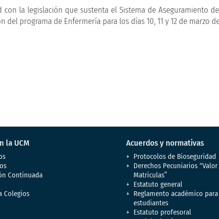
 con la legislación que sustenta el Sistema de Aseguramiento de 
ón del programa de Enfermería para los días 10, 11 y 12 de marzo de
en la UCM
Acuerdos y normativas
os
Protocolos de Bioseguridad
os
Derechos Pecuniarios “Valor
ón Continuada
Matrículas”
Estatuto general
a Colegios
Reglamento académico para
estudiantes
Estatuto profesoral