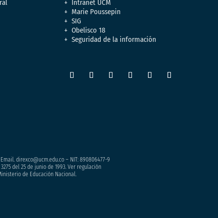
ral
Intranet UCM
Marie Poussepin
SIG
Obelisco 18
Seguridad de la información
– Email. direxco@ucm.edu.co – NIT: 890806477-9
3275 del 25 de junio de 1993. Ver regulación
Ministerio de Educación Nacional.