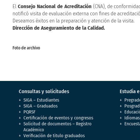
El
Consejo Nacional de Acreditación
(CNA), de conformidad
notificó visita de evaluación externa con fines de acreditaci
Deseamos éxitos en la preparación y atención de la visita.
Dirección de Aseguramiento de la Calidad.
Foto de archivo
Consultas y solicitudes
Estudia 
SIGA – Estudiantes
Pregrad
SIGA – Graduados
Posgrad
PQRSF
Educaci
Certificación de eventos y congresos
Idiomas
Solicitud de documentos – Registro
Encuest
Académico
Verificación de titulo graduados