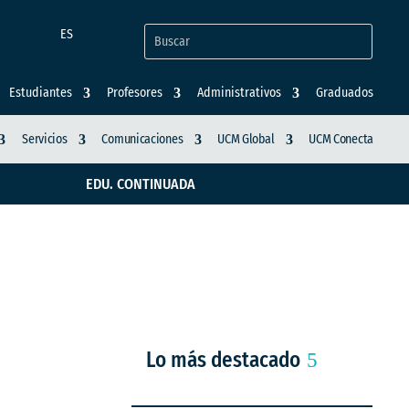
ES
Estudiantes
Profesores
Administrativos
Graduados
Servicios
Comunicaciones
UCM Global
UCM Conecta
EDU. CONTINUADA
a del CNA
Lo más destacado