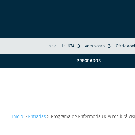
Inicio
La UCM
Admisiones
Oferta aca
PREGRADOS
Programa de Enfermer
Inicio
>
Entradas
>
Programa de Enfermería UCM recibirá visi