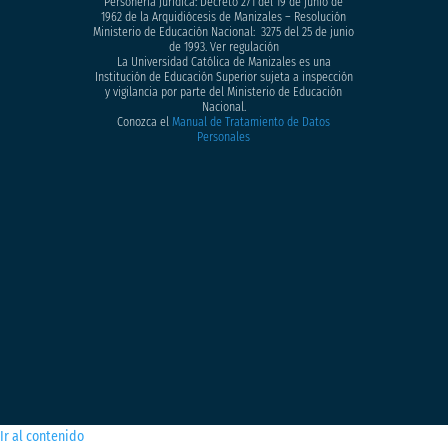
Personería Jurídica: Decreto 271 del 19 de junio de
1962 de la Arquidiócesis de Manizales – Resolución
Ministerio de Educación Nacional: 3275 del 25 de junio
de 1993. Ver regulación
La Universidad Católica de Manizales es una
Institución de Educación Superior sujeta a inspección
y vigilancia por parte del Ministerio de Educación
Nacional.
Conozca el
Manual de Tratamiento de Datos
Personales
Ir al contenido