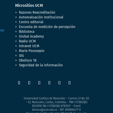
Micrositios UCM
Razones Reacreditación
Autoevaluación Institucional
Centro editorial
Encuesta de medición de percepción
Biblioteca
Global Academy
Radio UCM
Intranet UCM
Marie Poussepin
SIG
Obelisco 18
Seguridad de la información
Universidad Católica de Manizales – Carrera 23 No. 60
– 63. Manizales, Caldas, Colombia – PBX (+57)
(60)(6)
8933050
FAX (+57)(60)(6) 8782937 – Email.
direxco@ucm.edu.co – NIT: 890806477-9