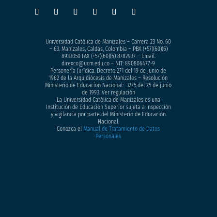
Universidad Católica de Manizales – Carrera 23 No. 60
– 63. Manizales, Caldas, Colombia – PBX (+57)
(60)(6)
8933050
FAX (+57)(60)(6) 8782937 – Email.
direxco@ucm.edu.co – NIT: 890806477-9
Personería Jurídica: Decreto 271 del 19 de junio de
1962 de la Arquidiócesis de Manizales – Resolución
Ministerio de Educación Nacional: 3275 del 25 de junio
de 1993. Ver regulación
La Universidad Católica de Manizales es una
Institución de Educación Superior sujeta a inspección
y vigilancia por parte del Ministerio de Educación
Nacional.
Conozca el
Manual de Tratamiento de Datos
Personales