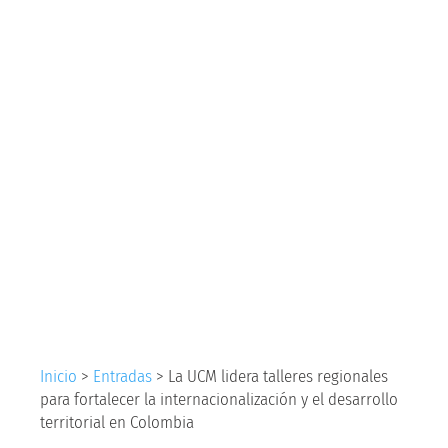
talleres regionales
para fortalecer la
internacionalización
y el desarrollo
territorial en
Colombia
Inicio
>
Entradas
>
La UCM lidera talleres regionales
para fortalecer la internacionalización y el desarrollo
territorial en Colombia