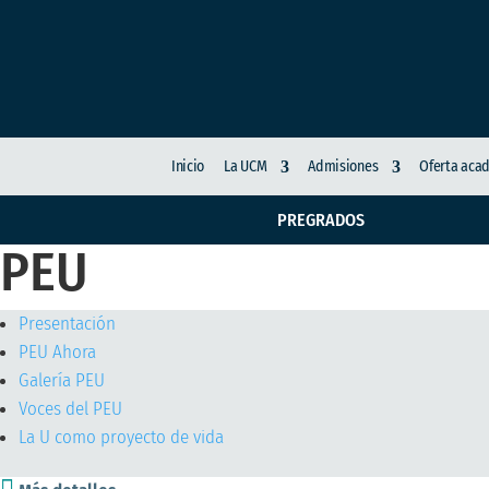
Inicio
La UCM
Admisiones
Oferta aca
PREGRADOS
PEU
Presentación
PEU Ahora
Galería PEU
Voces del PEU
La U como proyecto de vida
