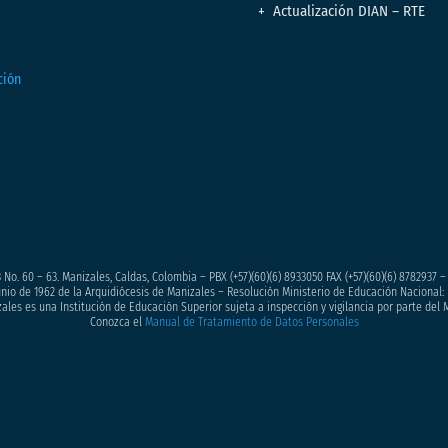
Actualización DIAN – RTE
 No. 60 – 63. Manizales, Caldas, Colombia – PBX (+57)
(60)(6) 8933050
FAX (+57)(60)(6) 8782937 
junio de 1962 de la Arquidiócesis de Manizales – Resolución Ministerio de Educación Nacional: 
ales es una Institución de Educación Superior sujeta a inspección y vigilancia por parte del 
Conozca el
Manual de Tratamiento de Datos Personales