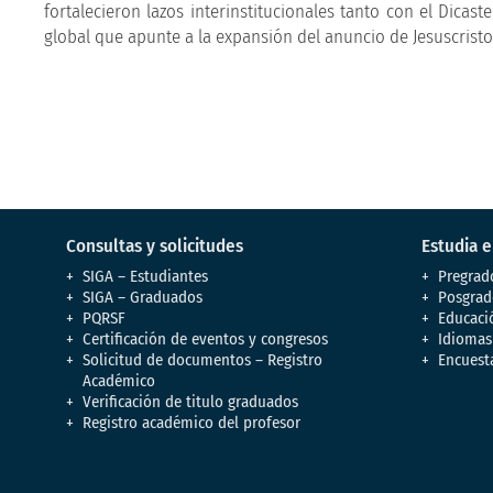
fortalecieron lazos interinstitucionales tanto con el Dica
global que apunte a la expansión del anuncio de Jesuscristo e
Consultas y solicitudes
Estudia 
SIGA – Estudiantes
Pregrad
SIGA – Graduados
Posgrad
PQRSF
Educaci
Certificación de eventos y congresos
Idiomas
Solicitud de documentos – Registro
Encuest
Académico
Verificación de titulo graduados
Registro académico del profesor