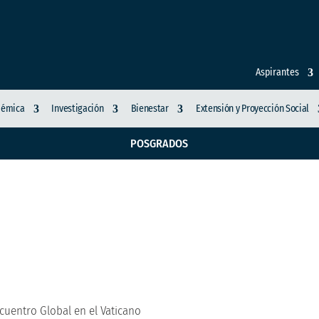
Aspirantes
démica
Investigación
Bienestar
Extensión y Proyección Social
POSGRADOS
nta a ODUCAL en Encue
uentro Global en el Vaticano