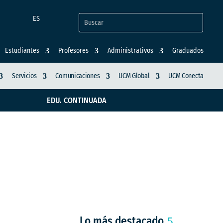
ES
Estudiantes
Profesores
Administrativos
Graduados
Servicios
Comunicaciones
UCM Global
UCM Conecta
EDU. CONTINUADA
ntro Global en el
Lo más destacado