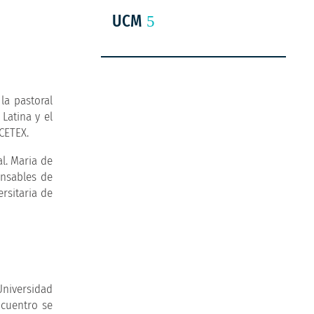
UCM
la pastoral
Latina y el
CETEX.
l. Maria de
onsables de
rsitaria de
Universidad
ncuentro se