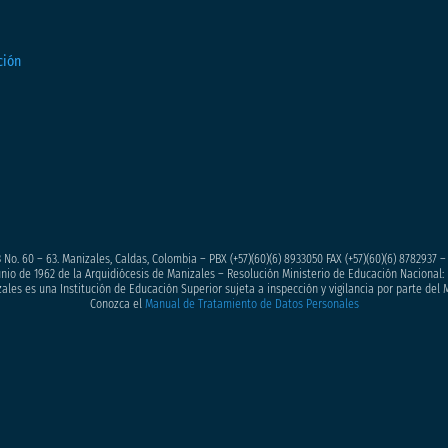
 No. 60 – 63. Manizales, Caldas, Colombia – PBX (+57)
(60)(6) 8933050
FAX (+57)(60)(6) 8782937 
junio de 1962 de la Arquidiócesis de Manizales – Resolución Ministerio de Educación Nacional: 
ales es una Institución de Educación Superior sujeta a inspección y vigilancia por parte del 
Conozca el
Manual de Tratamiento de Datos Personales