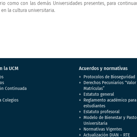
sterio como con las demás Universidades presentes, para continua
n la cultura universitaria.
en la UCM
Acuerdos y normativas
os
Protocolos de Bioseguridad
os
Derechos Pecuniarios “Valor
ón Continuada
Matrículas”
Estatuto general
a Colegios
Reglamento académico para
estudiantes
Estatuto profesoral
Modelo de Bienestar y Pasto
Universitaria
Normativas Vigentes
Actualización DIAN – RTE