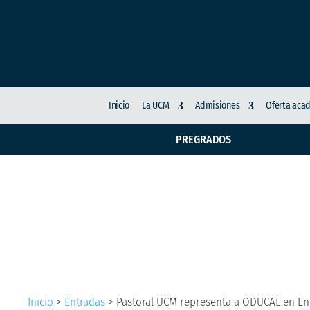
Inicio
La UCM
Admisiones
Oferta aca
PREGRADOS
Pastoral UCM represe
Vaticano
Inicio
>
Entradas
>
Pastoral UCM representa a ODUCAL en Enc