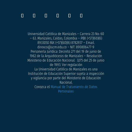
Universidad Católica de Manizales – Carrera 23 No. 60
– 63. Manizales, Caldas, Colombia – PBX (+57)
(60)(6)
8933050
FAX (+57)(60)(6) 8782937 – Email.
direxco@ucm.edu.co – NIT: 890806477-9
Personería Jurídica: Decreto 271 del 19 de junio de
1962 de la Arquidiócesis de Manizales – Resolución
Ministerio de Educación Nacional: 3275 del 25 de junio
de 1993. Ver regulación
La Universidad Católica de Manizales es una
Institución de Educación Superior sujeta a inspección
y vigilancia por parte del Ministerio de Educación
Nacional.
Conozca el
Manual de Tratamiento de Datos
Personales