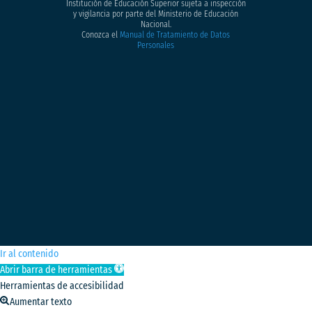
Institución de Educación Superior sujeta a inspección
y vigilancia por parte del Ministerio de Educación
Nacional.
Conozca el
Manual de Tratamiento de Datos
Personales
Ir al contenido
Abrir barra de herramientas
Herramientas de accesibilidad
Aumentar texto