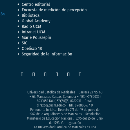
Centro editorial
Encuesta de medición de percepción
Biblioteca
Global Academy
Radio UCM
Intranet UCM
Marie Poussepin
SIG
Obelisco 18
Seguridad de la información
Universidad Católica de Manizales – Carrera 23 No. 60
– 63. Manizales, Caldas, Colombia – PBX (+57)
(60)(6)
8933050
FAX (+57)(60)(6) 8782937 – Email.
direxco@ucm.edu.co – NIT: 890806477-9
Personería Jurídica: Decreto 271 del 19 de junio de
1962 de la Arquidiócesis de Manizales – Resolución
Ministerio de Educación Nacional: 3275 del 25 de junio
de 1993. Ver regulación
La Universidad Católica de Manizales es una