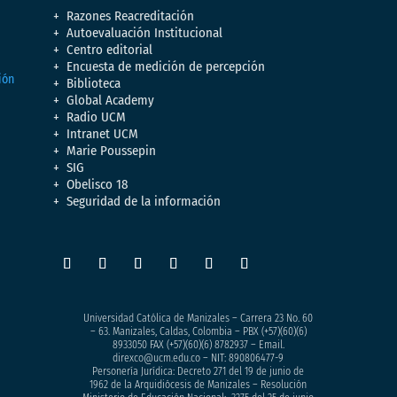
Razones Reacreditación
Autoevaluación Institucional
Centro editorial
Encuesta de medición de percepción
Biblioteca
Global Academy
Radio UCM
Intranet UCM
Marie Poussepin
SIG
Obelisco 18
Seguridad de la información
Universidad Católica de Manizales – Carrera 23 No. 60
– 63. Manizales, Caldas, Colombia – PBX (+57)
(60)(6)
8933050
FAX (+57)(60)(6) 8782937 – Email.
direxco@ucm.edu.co – NIT: 890806477-9
Personería Jurídica: Decreto 271 del 19 de junio de
1962 de la Arquidiócesis de Manizales – Resolución