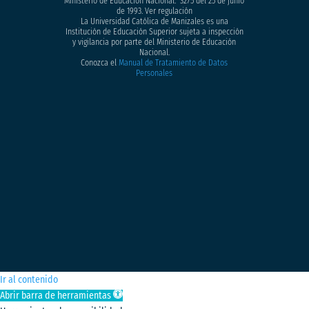
Ministerio de Educación Nacional: 3275 del 25 de junio
de 1993. Ver regulación
La Universidad Católica de Manizales es una
Institución de Educación Superior sujeta a inspección
y vigilancia por parte del Ministerio de Educación
Nacional.
Conozca el
Manual de Tratamiento de Datos
Personales
Ir al contenido
Abrir barra de herramientas