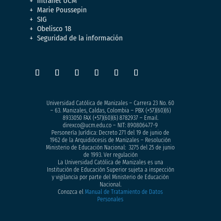
Intranet UCM
Marie Poussepin
SIG
Obelisco 18
Seguridad de la información
Universidad Católica de Manizales – Carrera 23 No. 60
– 63. Manizales, Caldas, Colombia – PBX (+57)
(60)(6)
8933050
FAX (+57)(60)(6) 8782937 – Email.
direxco@ucm.edu.co – NIT: 890806477-9
Personería Jurídica: Decreto 271 del 19 de junio de
1962 de la Arquidiócesis de Manizales – Resolución
Ministerio de Educación Nacional: 3275 del 25 de junio
de 1993. Ver regulación
La Universidad Católica de Manizales es una
Institución de Educación Superior sujeta a inspección
y vigilancia por parte del Ministerio de Educación
Nacional.
Conozca el
Manual de Tratamiento de Datos
Personales