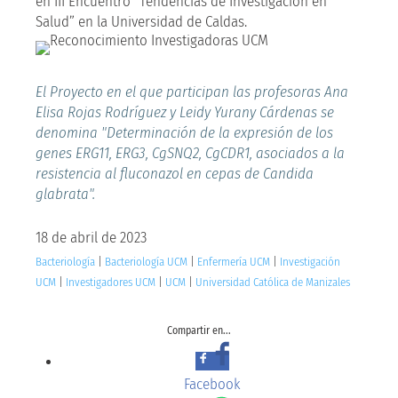
en III Encuentro “Tendencias de Investigación en
Salud” en la Universidad de Caldas.
El Proyecto en el que participan las profesoras Ana
Elisa Rojas Rodríguez y Leidy Yurany Cárdenas se
denomina "Determinación de la expresión de los
genes ERG11, ERG3, CgSNQ2, CgCDR1, asociados a la
resistencia al fluconazol en cepas de Candida
glabrata".
18 de abril de 2023
Bacteriología
|
Bacteriología UCM
|
Enfermería UCM
|
Investigación
UCM
|
Investigadores UCM
|
UCM
|
Universidad Católica de Manizales
Compartir en...
Facebook