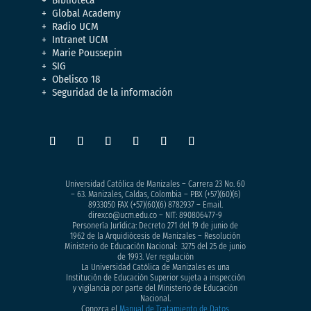
Global Academy
Radio UCM
Intranet UCM
Marie Poussepin
SIG
Obelisco 18
Seguridad de la información
Universidad Católica de Manizales – Carrera 23 No. 60
– 63. Manizales, Caldas, Colombia – PBX (+57)
(60)(6)
8933050
FAX (+57)(60)(6) 8782937 – Email.
direxco@ucm.edu.co – NIT: 890806477-9
Personería Jurídica: Decreto 271 del 19 de junio de
1962 de la Arquidiócesis de Manizales – Resolución
Ministerio de Educación Nacional: 3275 del 25 de junio
de 1993. Ver regulación
La Universidad Católica de Manizales es una
Institución de Educación Superior sujeta a inspección
y vigilancia por parte del Ministerio de Educación
Nacional.
Conozca el
Manual de Tratamiento de Datos