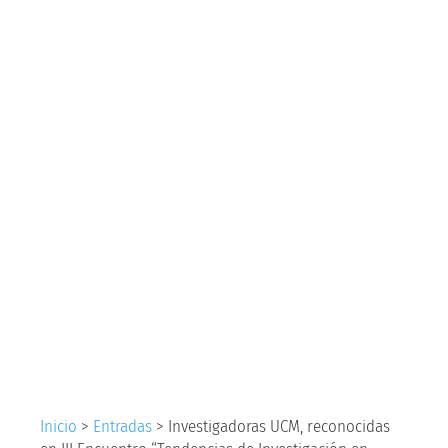
reconocidas en III
Encuentro
“Tendencias de
Investigación en
Salud” en la
Universidad de
Caldas.
Inicio
>
Entradas
>
Investigadoras UCM, reconocidas