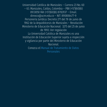
Universidad Católica de Manizales – Carrera 23 No. 60
– 63. Manizales, Caldas, Colombia – PBX (+57)
(60)(6)
8933050
FAX (+57)(60)(6) 8782937 – Email.
direxco@ucm.edu.co – NIT: 890806477-9
Personería Jurídica: Decreto 271 del 19 de junio de
1962 de la Arquidiócesis de Manizales – Resolución
Ministerio de Educación Nacional: 3275 del 25 de junio
de 1993. Ver regulación
La Universidad Católica de Manizales es una
Institución de Educación Superior sujeta a inspección
y vigilancia por parte del Ministerio de Educación
Nacional.
Conozca el
Manual de Tratamiento de Datos
Personales