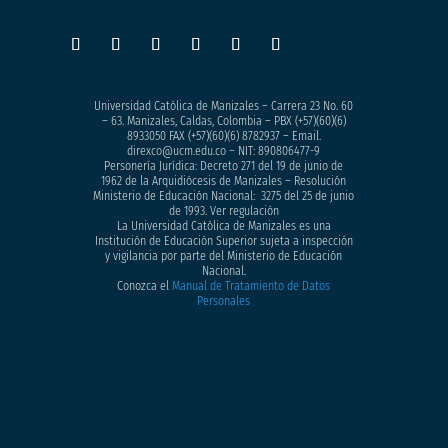
Universidad Católica de Manizales – Carrera 23 No. 60
– 63. Manizales, Caldas, Colombia – PBX (+57)
(60)(6)
8933050
FAX (+57)(60)(6) 8782937 – Email.
direxco@ucm.edu.co – NIT: 890806477-9
Personería Jurídica: Decreto 271 del 19 de junio de
1962 de la Arquidiócesis de Manizales – Resolución
Ministerio de Educación Nacional: 3275 del 25 de junio
de 1993. Ver regulación
La Universidad Católica de Manizales es una
Institución de Educación Superior sujeta a inspección
y vigilancia por parte del Ministerio de Educación
Nacional.
Conozca el
Manual de Tratamiento de Datos
Personales