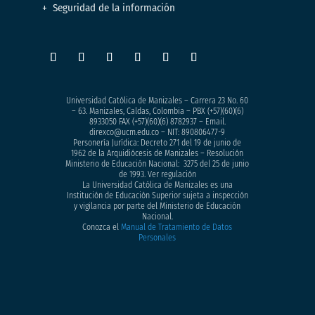
Seguridad de la información
Universidad Católica de Manizales – Carrera 23 No. 60
– 63. Manizales, Caldas, Colombia – PBX (+57)
(60)(6)
8933050
FAX (+57)(60)(6) 8782937 – Email.
direxco@ucm.edu.co – NIT: 890806477-9
Personería Jurídica: Decreto 271 del 19 de junio de
1962 de la Arquidiócesis de Manizales – Resolución
Ministerio de Educación Nacional: 3275 del 25 de junio
de 1993. Ver regulación
La Universidad Católica de Manizales es una
Institución de Educación Superior sujeta a inspección
y vigilancia por parte del Ministerio de Educación
Nacional.
Conozca el
Manual de Tratamiento de Datos
Personales