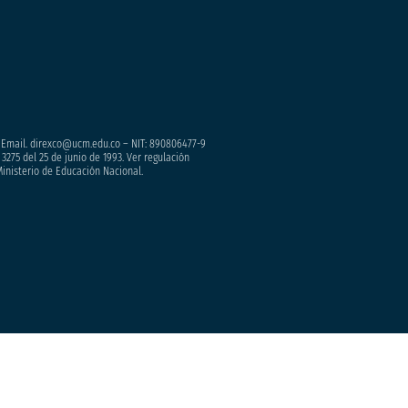
– Email. direxco@ucm.edu.co – NIT: 890806477-9
3275 del 25 de junio de 1993. Ver regulación
Ministerio de Educación Nacional.