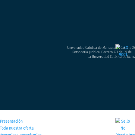
Universidad Católica de Manizales – Carrera 23
Personería Jurídica: Decreto 271 del 19 de 
La Universidad Católica de Maniz
M
Presentación
Toda nuestra oferta