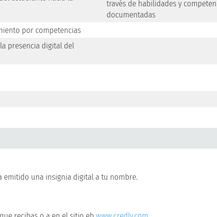
través de habilidades y competen
documentadas
miento por competencias
 la presencia digital del
 emitido una insignia digital a tu nombre.
que recibas o a en el sitio eb
www.credly.com