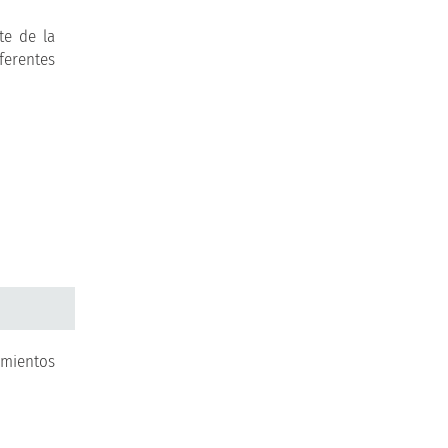
alternativas para
financiar tus estudios
te de la
iferentes
Proceso de
admisión
Conoce los requisitos
para ser UCM
Recorrido
virtual UCM
imientos
Conoce nuestro campus
y enamórate