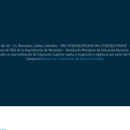
 No. 60 – 63. Manizales, Caldas, Colombia – PBX (+57)
(60)(6) 8933050
FAX (+57)(60)(6) 8782937 
junio de 1962 de la Arquidiócesis de Manizales – Resolución Ministerio de Educación Nacional: 
ales es una Institución de Educación Superior sujeta a inspección y vigilancia por parte del 
Conozca el
Manual de Tratamiento de Datos Personales