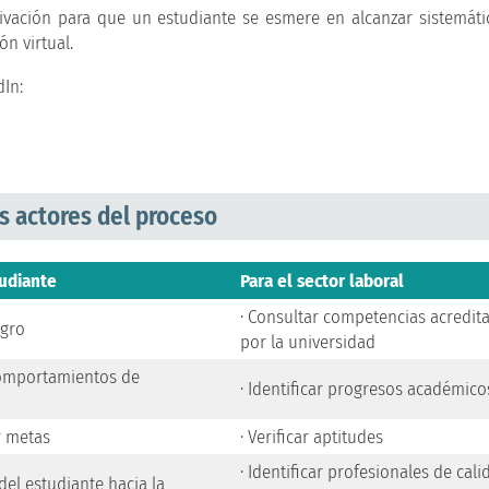
tivación para que un estudiante se esmere en alcanzar sistemát
ón virtual.
dIn:
os actores del proceso
tudiante
Para el sector laboral
· Consultar competencias acredit
ogro
por la universidad
comportamientos de
· Identificar progresos académico
r metas
· Verificar aptitudes
· Identificar profesionales de cali
del estudiante hacia la