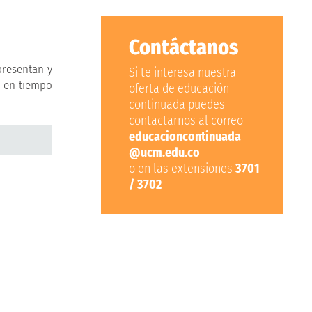
Contáctanos
presentan y
Si te interesa nuestra
y en tiempo
oferta de educación
continuada puedes
contactarnos al correo
educacioncontinuada
@ucm.edu.co
o en las extensiones
3701
/ 3702
Oportunidade
s financieras
Conoce diversas