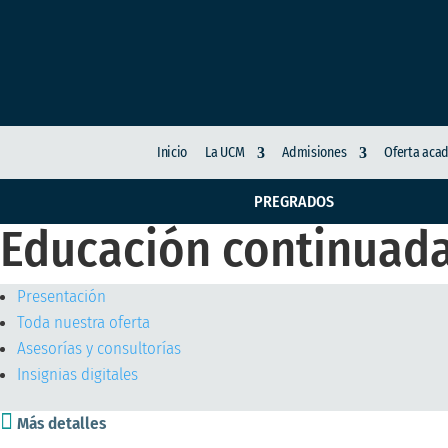
Inicio
La UCM
Admisiones
Oferta aca
PREGRADOS
Educación continuad
Presentación
Toda nuestra oferta
Asesorías y consultorías
Insignias digitales

Más detalles