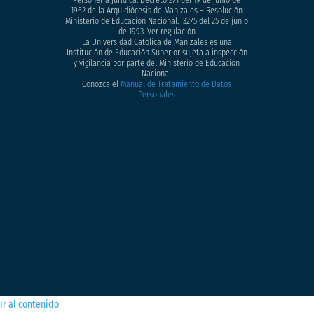
Personería Jurídica: Decreto 271 del 19 de junio de
1962 de la Arquidiócesis de Manizales – Resolución
Ministerio de Educación Nacional: 3275 del 25 de junio
de 1993. Ver regulación
La Universidad Católica de Manizales es una
Institución de Educación Superior sujeta a inspección
y vigilancia por parte del Ministerio de Educación
Nacional.
Conozca el
Manual de Tratamiento de Datos
Personales
Ir al contenido