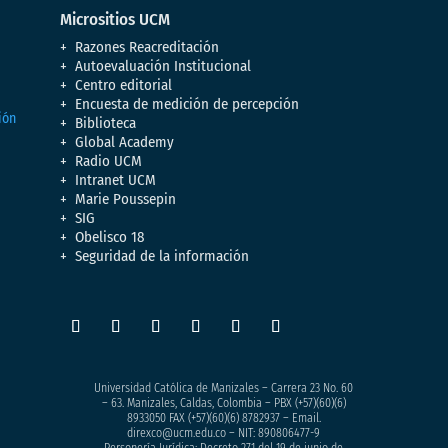
Micrositios UCM
Razones Reacreditación
Autoevaluación Institucional
Centro editorial
Encuesta de medición de percepción
Biblioteca
Global Academy
Radio UCM
Intranet UCM
Marie Poussepin
SIG
Obelisco 18
Seguridad de la información
Universidad Católica de Manizales – Carrera 23 No. 60
– 63. Manizales, Caldas, Colombia – PBX (+57)
(60)(6)
8933050
FAX (+57)(60)(6) 8782937 – Email.
direxco@ucm.edu.co – NIT: 890806477-9