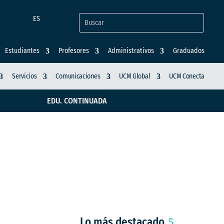
ES
Estudiantes
Profesores
Administrativos
Graduados
Servicios
Comunicaciones
UCM Global
UCM Conecta
EDU. CONTINUADA
ación de 138 jóvenes
Lo más destacado