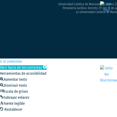
Universidad Católica de Manizales – Carrera 23
Personería Jurídica: Decreto 271 del 19 de 
La Universidad Católica de Maniz
Ir al contenido
Abrir barra de herramientas
Herramientas de accesibilidad
Aumentar texto
Disminuir texto
Escala de grises
Subrayar enlaces
Fuente legible
Restablecer