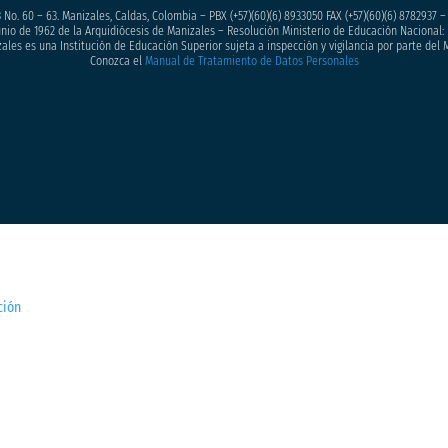
 No. 60 – 63. Manizales, Caldas, Colombia – PBX (+57)
(60)(6) 8933050
FAX (+57)(60)(6) 8782937 
junio de 1962 de la Arquidiócesis de Manizales – Resolución Ministerio de Educación Nacional: 
ales es una Institución de Educación Superior sujeta a inspección y vigilancia por parte del 
Conozca el
Manual de Tratamiento de Datos Personales