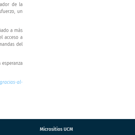
mador de la
sfuerzo, un
ciado a más
el acceso a
emandas del
a esperanza
gracias-al-
Micrositios UCM