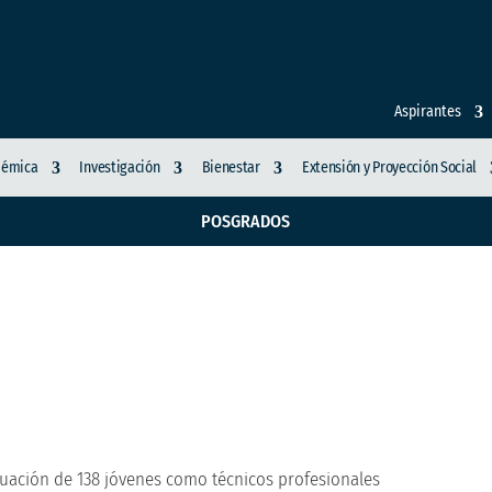
Aspirantes
démica
Investigación
Bienestar
Extensión y Proyección Social
POSGRADOS
egio celebra la gradu
ionales
duación de 138 jóvenes como técnicos profesionales