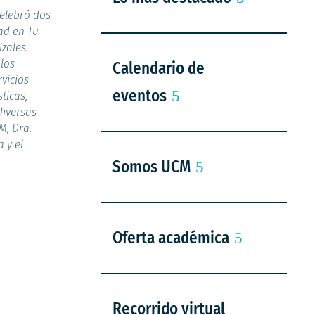
celebró dos
ad en Tu
zales.
 los
Calendario de
vicios
eventos
ticas,
diversas
M, Dra.
 y el
Somos UCM
Oferta académica
Recorrido virtual