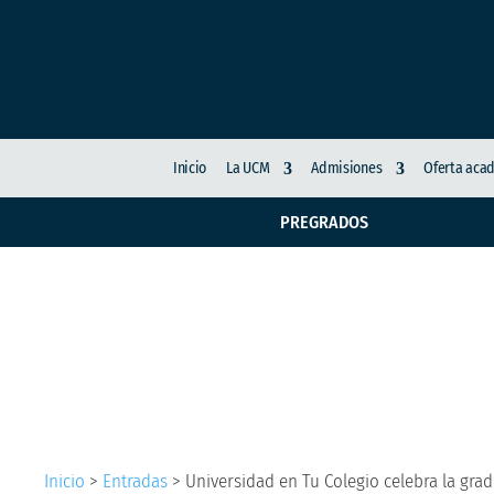
Inicio
La UCM
Admisiones
Oferta aca
PREGRADOS
Universidad en Tu Col
como técnicos profes
Inicio
>
Entradas
>
Universidad en Tu Colegio celebra la gra