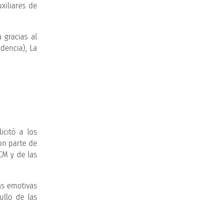
xiliares de
 gracias al
dencia), La
icitó a los
on parte de
CM y de las
as emotivas
ullo de las