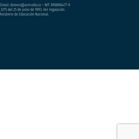
– Email. direxco@ucm.edu.co – NIT: 890806477-9
3275 del 25 de junio de 1993. Ver regulación
Ministerio de Educación Nacional.