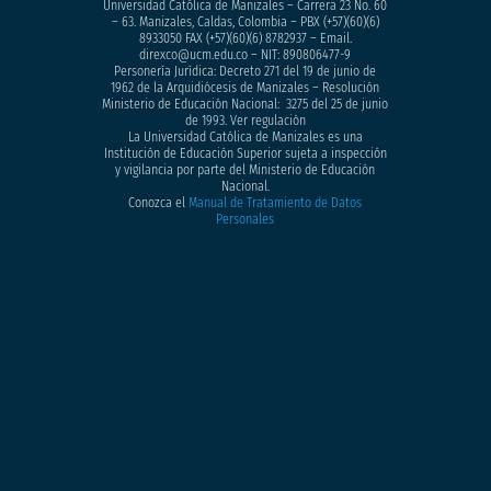
Universidad Católica de Manizales – Carrera 23 No. 60
– 63. Manizales, Caldas, Colombia – PBX (+57)
(60)(6)
8933050
FAX (+57)(60)(6) 8782937 – Email.
direxco@ucm.edu.co – NIT: 890806477-9
Personería Jurídica: Decreto 271 del 19 de junio de
1962 de la Arquidiócesis de Manizales – Resolución
Ministerio de Educación Nacional: 3275 del 25 de junio
de 1993. Ver regulación
La Universidad Católica de Manizales es una
Institución de Educación Superior sujeta a inspección
y vigilancia por parte del Ministerio de Educación
Nacional.
Conozca el
Manual de Tratamiento de Datos
Personales