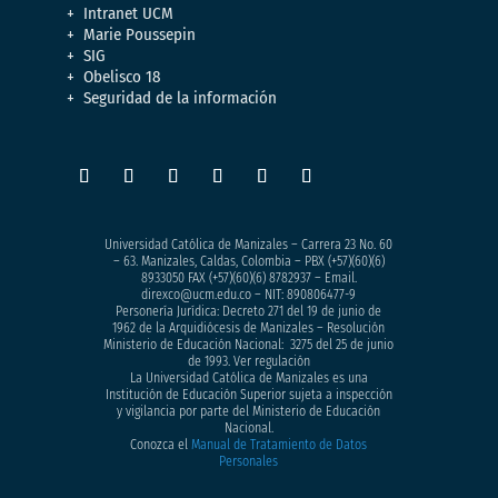
Intranet UCM
Marie Poussepin
SIG
Obelisco 18
Seguridad de la información
Universidad Católica de Manizales – Carrera 23 No. 60
– 63. Manizales, Caldas, Colombia – PBX (+57)
(60)(6)
8933050
FAX (+57)(60)(6) 8782937 – Email.
direxco@ucm.edu.co – NIT: 890806477-9
Personería Jurídica: Decreto 271 del 19 de junio de
1962 de la Arquidiócesis de Manizales – Resolución
Ministerio de Educación Nacional: 3275 del 25 de junio
de 1993. Ver regulación
La Universidad Católica de Manizales es una
Institución de Educación Superior sujeta a inspección
y vigilancia por parte del Ministerio de Educación
Nacional.
Conozca el
Manual de Tratamiento de Datos
Personales