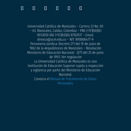
Universidad Católica de Manizales – Carrera 23 No. 60
– 63. Manizales, Caldas, Colombia – PBX (+57)
(60)(6)
8933050
FAX (+57)(60)(6) 8782937 – Email.
direxco@ucm.edu.co – NIT: 890806477-9
Personería Jurídica: Decreto 271 del 19 de junio de
1962 de la Arquidiócesis de Manizales – Resolución
Ministerio de Educación Nacional: 3275 del 25 de junio
de 1993. Ver regulación
La Universidad Católica de Manizales es una
Institución de Educación Superior sujeta a inspección
y vigilancia por parte del Ministerio de Educación
Nacional.
Conozca el
Manual de Tratamiento de Datos
Personales