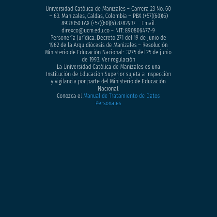
Universidad Católica de Manizales – Carrera 23 No. 60
– 63. Manizales, Caldas, Colombia – PBX (+57)
(60)(6)
8933050
FAX (+57)(60)(6) 8782937 – Email.
direxco@ucm.edu.co – NIT: 890806477-9
Personería Jurídica: Decreto 271 del 19 de junio de
1962 de la Arquidiócesis de Manizales – Resolución
Ministerio de Educación Nacional: 3275 del 25 de junio
de 1993. Ver regulación
La Universidad Católica de Manizales es una
Institución de Educación Superior sujeta a inspección
y vigilancia por parte del Ministerio de Educación
Nacional.
Conozca el
Manual de Tratamiento de Datos
Personales