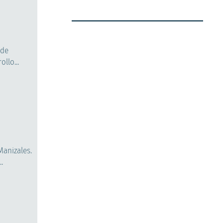
 de
llo...
Manizales.
.