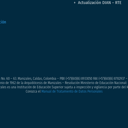
Actualización DIAN – RTE
 No. 60 – 63. Manizales, Caldas, Colombia – PBX (+57)
(60)(6) 8933050
FAX (+57)(60)(6) 8782937 
junio de 1962 de la Arquidiócesis de Manizales – Resolución Ministerio de Educación Nacional: 
ales es una Institución de Educación Superior sujeta a inspección y vigilancia por parte del 
Conozca el
Manual de Tratamiento de Datos Personales