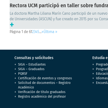
Rectora UCM participó en taller sobre fundr
La doctora Martha Liliana Marín Cano participó de un nuevo
de Universidades (ASCUN) y fue creado en 2015 por su Consejo
+
Página 1 de 6
1
2
3
4
5
...
»
Última »
Consultas y solicitudes
Estudia 
SIGA – Estudiantes
Pregrad
SIGA – Graduados
Posgrad
PQRSF
Educaci
Certificación de eventos y congresos
Idiomas
Solicitud de documentos – Registro
Encuest
Académico
Verificación de titulo graduados
Registro académico del profesor