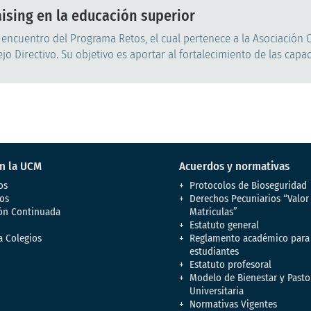
aising en la educación superior
 encuentro del Programa Retos, el cual pertenece a la Asociación
 Directivo. Su objetivo es aportar al fortalecimiento de las capac
en la UCM
Acuerdos y normativas
os
Protocolos de Bioseguridad
os
Derechos Pecuniarios “Valor
ón Continuada
Matrículas”
Estatuto general
a Colegios
Reglamento académico para
estudiantes
Estatuto profesoral
Modelo de Bienestar y Pasto
Universitaria
Normativas Vigentes