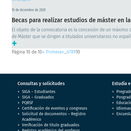
10 de diciembre de 2020
Becas para realizar estudios de máster en la
El objeto de la convocatoria es la concesión de un máximo d
de Máster que se dirigen a titulados universitarios no españ
+
Página 10 de 10
« Primera
«
...
6
7
8
9
10
Consultas y solicitudes
Estudia 
SIGA – Estudiantes
Pregrad
SIGA – Graduados
Posgrad
PQRSF
Educaci
Certificación de eventos y congresos
Idiomas
Solicitud de documentos – Registro
Encuest
Académico
Verificación de titulo graduados
Registro académico del profesor