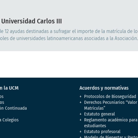
 Universidad Carlos III
e 12 ayudas destinadas a sufragar el importe de la matrícula de lo
oles de universidades latinoamericanas asociadas a la Asociación..
en la UCM
Acuerdos y normativas
os
Protocolos de Bioseguridad
os
Derechos Pecuniarios “Valor
ón Continuada
Matrículas”
Estatuto general
a Colegios
Reglamento académico para
estudiantes
Estatuto profesoral
Modelo de Bienestar y Pasto