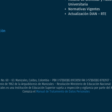
Universitaria
Normativas Vigentes
Actualización DIAN – RTE
 No. 60 – 63. Manizales, Caldas, Colombia – PBX (+57)
(60)(6) 8933050
FAX (+57)(60)(6) 8782937 
junio de 1962 de la Arquidiócesis de Manizales – Resolución Ministerio de Educación Nacional: 
ales es una Institución de Educación Superior sujeta a inspección y vigilancia por parte del 
Conozca el
Manual de Tratamiento de Datos Personales