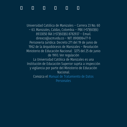
Universidad Católica de Manizales – Carrera 23 No. 60
– 63. Manizales, Caldas, Colombia – PBX (+57)
(60)(6)
8933050
FAX (+57)(60)(6) 8782937 – Email.
direxco@ucm.edu.co – NIT: 890806477-9
Personería Jurídica: Decreto 271 del 19 de junio de
1962 de la Arquidiócesis de Manizales – Resolución
Ministerio de Educación Nacional: 3275 del 25 de junio
de 1993. Ver regulación
La Universidad Católica de Manizales es una
Institución de Educación Superior sujeta a inspección
y vigilancia por parte del Ministerio de Educación
Nacional.
Conozca el
Manual de Tratamiento de Datos
Personales