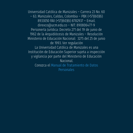
Universidad Católica de Manizales – Carrera 23 No. 60
– 63. Manizales, Caldas, Colombia – PBX (+57)
(60)(6)
8933050
FAX (+57)(60)(6) 8782937 – Email.
direxco@ucm.edu.co – NIT: 890806477-9
Personería Jurídica: Decreto 271 del 19 de junio de
1962 de la Arquidiócesis de Manizales – Resolución
Ministerio de Educación Nacional: 3275 del 25 de junio
de 1993. Ver regulación
La Universidad Católica de Manizales es una
Institución de Educación Superior sujeta a inspección
y vigilancia por parte del Ministerio de Educación
Nacional.
Conozca el
Manual de Tratamiento de Datos
Personales