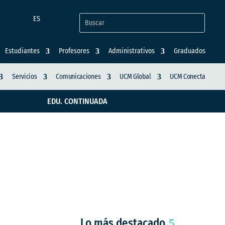
ES
Estudiantes
Profesores
Administrativos
Graduados
Servicios
Comunicaciones
UCM Global
UCM Conecta
EDU. CONTINUADA
 y Ostomías reunió a
Lo más destacado