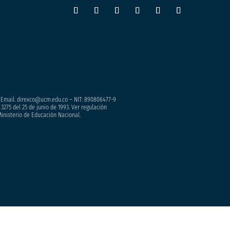
– Email. direxco@ucm.edu.co – NIT: 890806477-9
3275 del 25 de junio de 1993. Ver regulación
Ministerio de Educación Nacional.