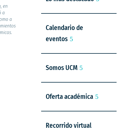
, en
ó a
 como a
imientos
Calendario de
émicas.
eventos
Somos UCM
Oferta académica
Recorrido virtual