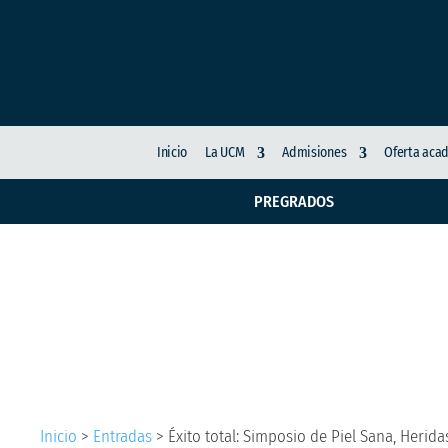
Inicio
La UCM
Admisiones
Oferta aca
PREGRADOS
Éxito total: Simposio
más de 600 asistente
Inicio
>
Entradas
>
Éxito total: Simposio de Piel Sana, Herid