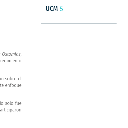
UCM
y Ostomías
,
ocedimiento
on sobre el
Este enfoque
No solo fue
articiparon