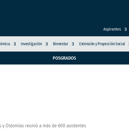
Aspirantes
démica
Investigación
Bienestar
Extensión y Proyección Social
POSGRADOS
 de Piel Sana, Heridas
s
as y Ostomías reunió a más de 600 asistentes