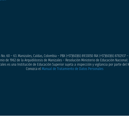
 No. 60 – 63. Manizales, Caldas, Colombia – PBX (+57)
(60)(6) 8933050
FAX (+57)(60)(6) 8782937 
junio de 1962 de la Arquidiócesis de Manizales – Resolución Ministerio de Educación Nacional: 
ales es una Institución de Educación Superior sujeta a inspección y vigilancia por parte del 
Conozca el
Manual de Tratamiento de Datos Personales