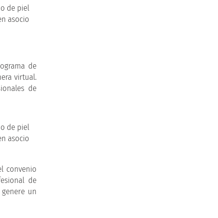
programa de
ra virtual.
ionales de
el convenio
fesional de
y genere un