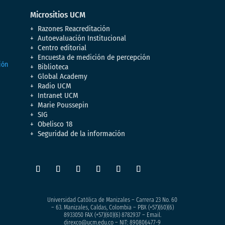
Micrositios UCM
Razones Reacreditación
Autoevaluación Institucional
Centro editorial
Encuesta de medición de percepción
Biblioteca
Global Academy
Radio UCM
Intranet UCM
Marie Poussepin
SIG
Obelisco 18
Seguridad de la información
Universidad Católica de Manizales – Carrera 23 No. 60
– 63. Manizales, Caldas, Colombia – PBX (+57)
(60)(6)
8933050
FAX (+57)(60)(6) 8782937 – Email.
direxco@ucm.edu.co – NIT: 890806477-9