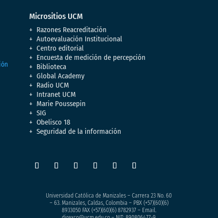
Micrositios UCM
Razones Reacreditación
Autoevaluación Institucional
Centro editorial
Encuesta de medición de percepción
Biblioteca
Global Academy
Radio UCM
Intranet UCM
Marie Poussepin
SIG
Obelisco 18
Seguridad de la información
Universidad Católica de Manizales – Carrera 23 No. 60
– 63. Manizales, Caldas, Colombia – PBX (+57)
(60)(6)
8933050
FAX (+57)(60)(6) 8782937 – Email.
direxco@ucm.edu.co – NIT: 890806477-9