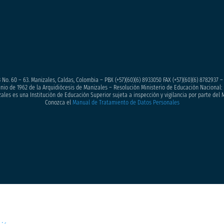
 No. 60 – 63. Manizales, Caldas, Colombia – PBX (+57)
(60)(6) 8933050
FAX (+57)(60)(6) 8782937 
junio de 1962 de la Arquidiócesis de Manizales – Resolución Ministerio de Educación Nacional: 
ales es una Institución de Educación Superior sujeta a inspección y vigilancia por parte del 
Conozca el
Manual de Tratamiento de Datos Personales