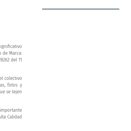
gnificativo
o de Marca:
8262 del 11
l colectivo
as, fotos y
ue se tejen
e importante
Alta Calidad