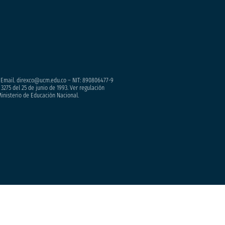
– Email. direxco@ucm.edu.co – NIT: 890806477-9
3275 del 25 de junio de 1993. Ver regulación
Ministerio de Educación Nacional.