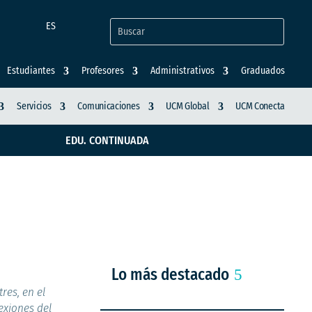
ES
Estudiantes
Profesores
Administrativos
Graduados
Servicios
Comunicaciones
UCM Global
UCM Conecta
EDU. CONTINUADA
Lo más destacado
res, en el
exiones del