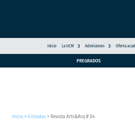
Inicio
La UCM
Admisiones
Oferta aca
PREGRADOS
Revista Arts&Arq # 0
Inicio
>
Entradas
>
Revista Arts&Arq # 04