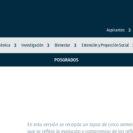
Aspirantes
démica
Investigación
Bienestar
Extensión y Proyección Social
POSGRADOS
4
En esta versión se recopila un lapso de cinco semest
que se refleja la evolución y compromiso de las refl