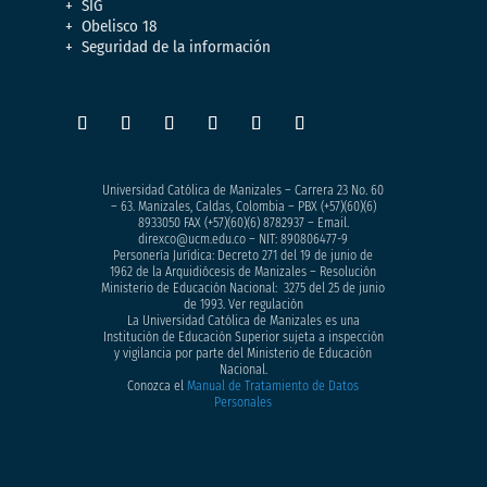
SIG
Obelisco 18
Seguridad de la información
Universidad Católica de Manizales – Carrera 23 No. 60
– 63. Manizales, Caldas, Colombia – PBX (+57)
(60)(6)
8933050
FAX (+57)(60)(6) 8782937 – Email.
direxco@ucm.edu.co – NIT: 890806477-9
Personería Jurídica: Decreto 271 del 19 de junio de
1962 de la Arquidiócesis de Manizales – Resolución
Ministerio de Educación Nacional: 3275 del 25 de junio
de 1993. Ver regulación
La Universidad Católica de Manizales es una
Institución de Educación Superior sujeta a inspección
y vigilancia por parte del Ministerio de Educación
Nacional.
Conozca el
Manual de Tratamiento de Datos
Personales