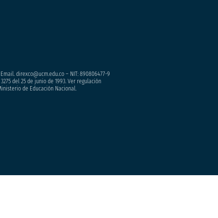
– Email. direxco@ucm.edu.co – NIT: 890806477-9
3275 del 25 de junio de 1993. Ver regulación
Ministerio de Educación Nacional.