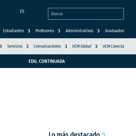
ES
Estudiantes
Profesores
Administrativos
Graduados
Servicios
Comunicaciones
UCM Global
UCM Conecta
EDU. CONTINUADA
 Sinaloa, conoció
a
Lo más destacado