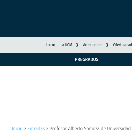
Inicio
La UCM
Admisiones
Oferta aca
PREGRADOS
Profesor Alberto Som
Investigaciones UCM 
Inicio
>
Entradas
>
Profesor Alberto Somoza de Universidad 