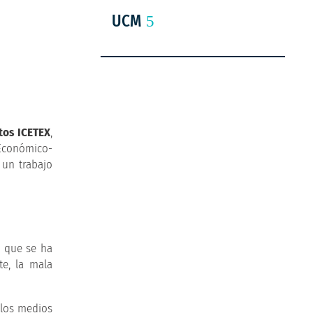
UCM
tos ICETEX
,
 Económico-
 un trabajo
a que se ha
te, la mala
 los medios