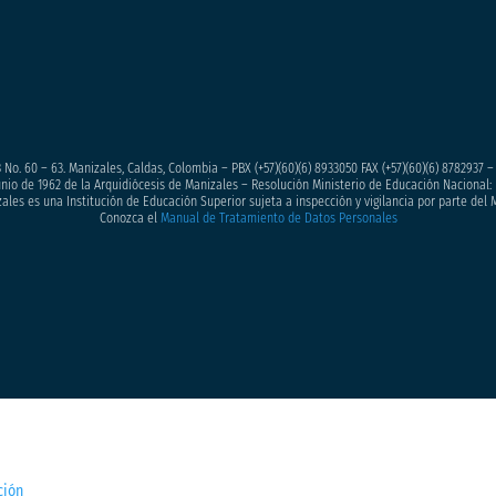
 No. 60 – 63. Manizales, Caldas, Colombia – PBX (+57)
(60)(6) 8933050
FAX (+57)(60)(6) 8782937 
junio de 1962 de la Arquidiócesis de Manizales – Resolución Ministerio de Educación Nacional: 
ales es una Institución de Educación Superior sujeta a inspección y vigilancia por parte del 
Conozca el
Manual de Tratamiento de Datos Personales