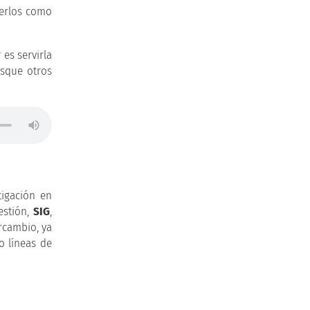
nerlos como
es servirla
usque otros
tigación en
estión,
SIG
,
rcambio, ya
o líneas de