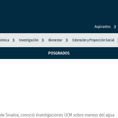
Aspirantes
démica
Investigación
Bienestar
Extensión y Proyección Social
POSGRADOS
oza de Universidad de
sobre manejo del agu
de Sinaloa, conoció Investigaciones UCM sobre manejo del agua