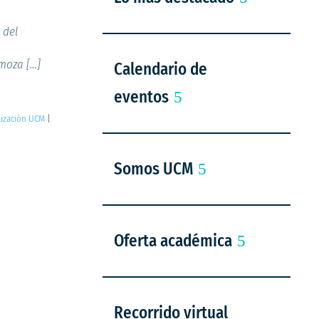
 del
omoza […]
Calendario de
eventos
lización UCM
|
Somos UCM
Oferta académica
Recorrido virtual