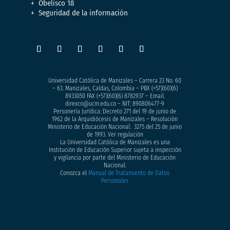
Obelisco 18
Seguridad de la información
Universidad Católica de Manizales – Carrera 23 No. 60
– 63. Manizales, Caldas, Colombia – PBX (+57)
(60)(6)
8933050
FAX (+57)(60)(6) 8782937 – Email.
direxco@ucm.edu.co – NIT: 890806477-9
Personería Jurídica: Decreto 271 del 19 de junio de
1962 de la Arquidiócesis de Manizales – Resolución
Ministerio de Educación Nacional: 3275 del 25 de junio
de 1993. Ver regulación
La Universidad Católica de Manizales es una
Institución de Educación Superior sujeta a inspección
y vigilancia por parte del Ministerio de Educación
Nacional.
Conozca el
Manual de Tratamiento de Datos
Personales