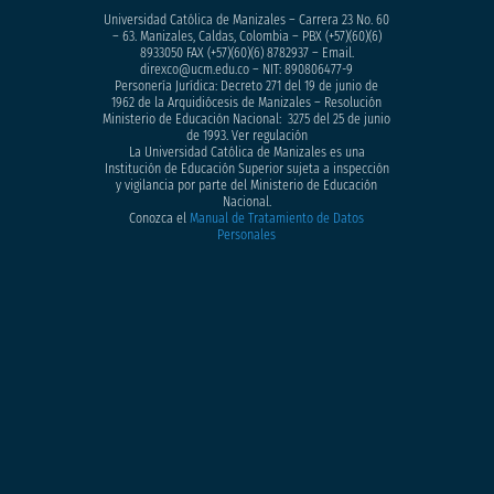
Universidad Católica de Manizales – Carrera 23 No. 60
– 63. Manizales, Caldas, Colombia – PBX (+57)
(60)(6)
8933050
FAX (+57)(60)(6) 8782937 – Email.
direxco@ucm.edu.co – NIT: 890806477-9
Personería Jurídica: Decreto 271 del 19 de junio de
1962 de la Arquidiócesis de Manizales – Resolución
Ministerio de Educación Nacional: 3275 del 25 de junio
de 1993. Ver regulación
La Universidad Católica de Manizales es una
Institución de Educación Superior sujeta a inspección
y vigilancia por parte del Ministerio de Educación
Nacional.
Conozca el
Manual de Tratamiento de Datos
Personales