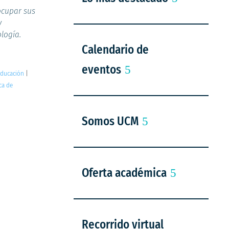
ocupar sus
y
logía.
Calendario de
eventos
Educación
|
ca de
Somos UCM
Oferta académica
Recorrido virtual