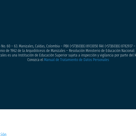
 No. 60 – 63. Manizales, Caldas, Colombia – PBX (+57)
(60)(6) 8933050
FAX (+57)(60)(6) 8782937 
junio de 1962 de la Arquidiócesis de Manizales – Resolución Ministerio de Educación Nacional: 
ales es una Institución de Educación Superior sujeta a inspección y vigilancia por parte del 
Conozca el
Manual de Tratamiento de Datos Personales