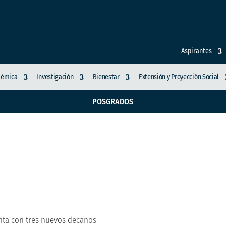
Aspirantes
démica
Investigación
Bienestar
Extensión y Proyección Social
POSGRADOS
ca de Manizales cuent
enta con tres nuevos decanos