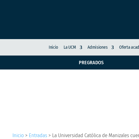
Inicio
La UCM
Admisiones
Oferta aca
PREGRADOS
La Universidad Católi
decanos
Inicio
>
Entradas
>
La Universidad Católica de Manizales cu