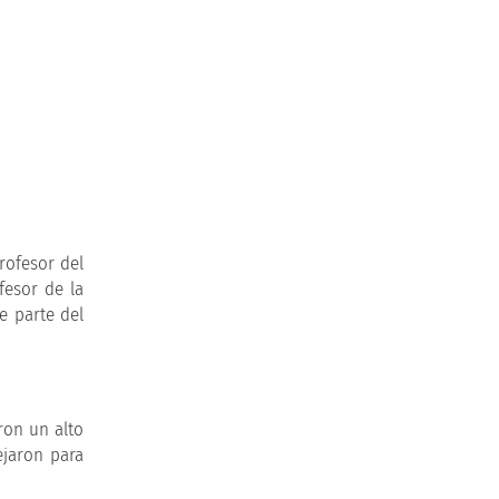
rofesor del
fesor de la
e parte del
ron un alto
ejaron para