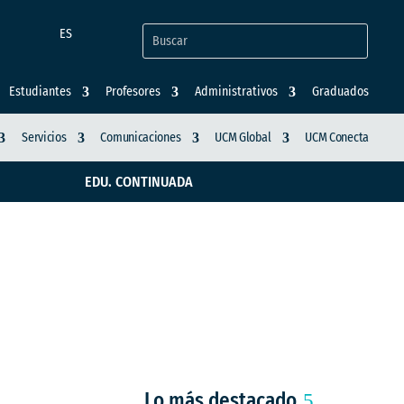
ES
Estudiantes
Profesores
Administrativos
Graduados
Servicios
Comunicaciones
UCM Global
UCM Conecta
EDU. CONTINUADA
a con tres nuevos
Lo más destacado