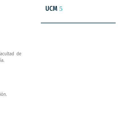
UCM
Facultad de
ía.
ión.