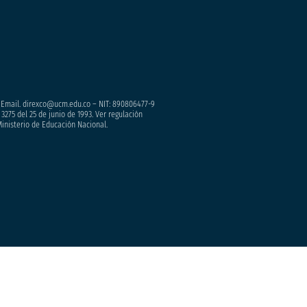
– Email. direxco@ucm.edu.co – NIT: 890806477-9
3275 del 25 de junio de 1993. Ver regulación
Ministerio de Educación Nacional.