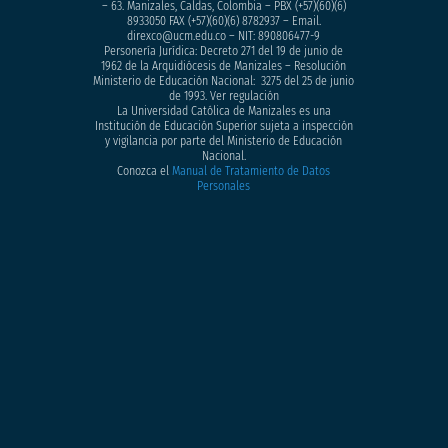
– 63. Manizales, Caldas, Colombia – PBX (+57)
(60)(6)
8933050
FAX (+57)(60)(6) 8782937 – Email.
direxco@ucm.edu.co – NIT: 890806477-9
Personería Jurídica: Decreto 271 del 19 de junio de
1962 de la Arquidiócesis de Manizales – Resolución
Ministerio de Educación Nacional: 3275 del 25 de junio
de 1993. Ver regulación
La Universidad Católica de Manizales es una
Institución de Educación Superior sujeta a inspección
y vigilancia por parte del Ministerio de Educación
Nacional.
Conozca el
Manual de Tratamiento de Datos
Personales