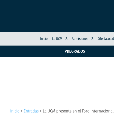
Inicio
La UCM
Admisiones
Oferta aca
PREGRADOS
La UCM presente en el
2023 de la UDUALC
Inicio
>
Entradas
>
La UCM presente en el Foro Internacional