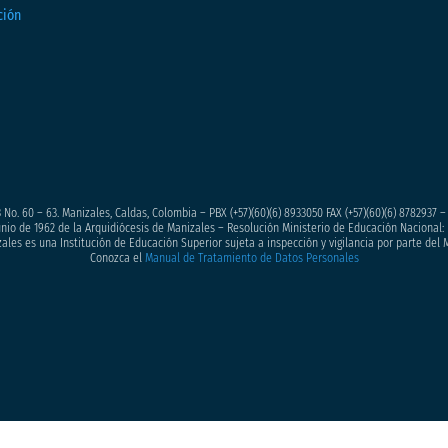
 No. 60 – 63. Manizales, Caldas, Colombia – PBX (+57)
(60)(6) 8933050
FAX (+57)(60)(6) 8782937 
junio de 1962 de la Arquidiócesis de Manizales – Resolución Ministerio de Educación Nacional: 
ales es una Institución de Educación Superior sujeta a inspección y vigilancia por parte del 
Conozca el
Manual de Tratamiento de Datos Personales