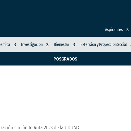
Aspirantes
démica
Investigación
Bienestar
Extensión y Proyección Social
POSGRADOS
 Foro Internacionaliza
ización sin límite Ruta 2023 de la UDUALC