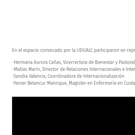
En el espacio convocado por la UDUALC participaron en repr
-Hermana Aurora Cañas, Vicerrectora de Bienestar y Pastoral
-Matías Marín, Director de Relaciones Internacionales e Inte
-Sandra Valencia, Coordinadora de Internacionalización
-Yanier Betancur Manrique, Magister en Enfermería en Cuida