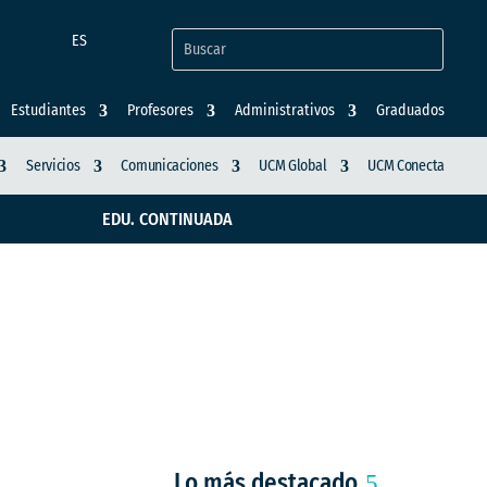
ES
Estudiantes
Profesores
Administrativos
Graduados
Servicios
Comunicaciones
UCM Global
UCM Conecta
EDU. CONTINUADA
ción sin límite Ruta
Lo más destacado