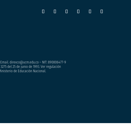
– Email. direxco@ucm.edu.co – NIT: 890806477-9
3275 del 25 de junio de 1993. Ver regulación
Ministerio de Educación Nacional.