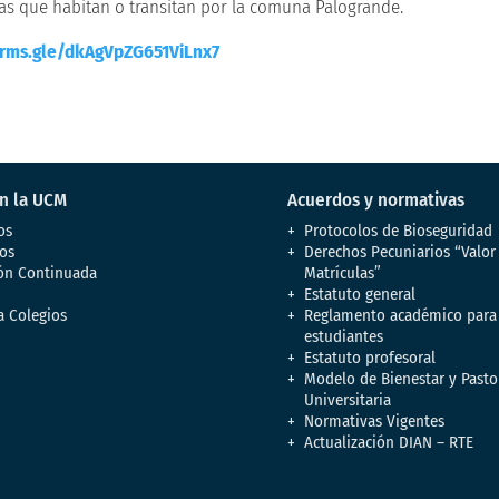
nas que habitan o transitan por la comuna Palogrande.
orms.gle/dkAgVpZG651ViLnx7
en la UCM
Acuerdos y normativas
os
Protocolos de Bioseguridad
os
Derechos Pecuniarios “Valor
ón Continuada
Matrículas”
Estatuto general
a Colegios
Reglamento académico para
estudiantes
Estatuto profesoral
Modelo de Bienestar y Pasto
Universitaria
Normativas Vigentes
Actualización DIAN – RTE