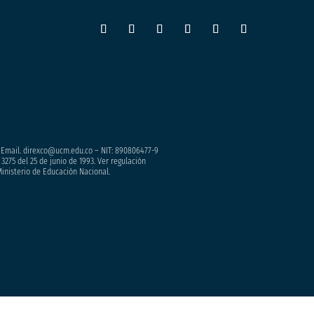
– Email. direxco@ucm.edu.co – NIT: 890806477-9
3275 del 25 de junio de 1993. Ver regulación
Ministerio de Educación Nacional.