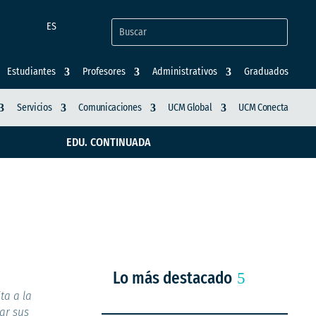
ES
Estudiantes
Profesores
Administrativos
Graduados
Servicios
Comunicaciones
UCM Global
UCM Conecta
EDU. CONTINUADA
nizales Digital
Lo más destacado
ta a la
ar sus