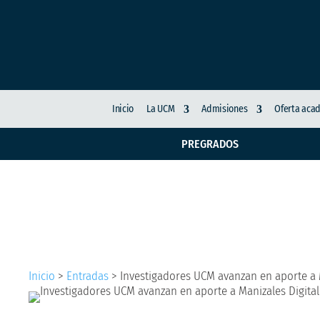
Inicio
La UCM
Admisiones
Oferta aca
PREGRADOS
Investigadores UCM a
Inicio
>
Entradas
>
Investigadores UCM avanzan en aporte a M