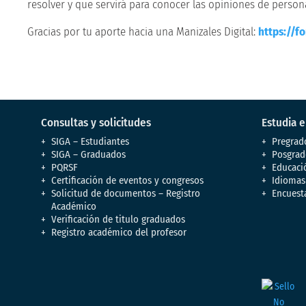
resolver y que servirá para conocer las opiniones de perso
Gracias por tu aporte hacia una Manizales Digital:
https://f
Consultas y solicitudes
Estudia 
SIGA – Estudiantes
Pregrad
SIGA – Graduados
Posgrad
PQRSF
Educaci
Certificación de eventos y congresos
Idiomas
Solicitud de documentos – Registro
Encuest
Académico
Verificación de titulo graduados
Registro académico del profesor