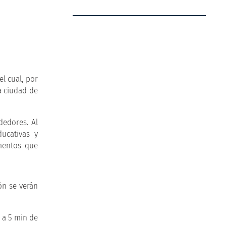
el cual, por
la ciudad de
dedores. Al
ducativas y
ementos que
ón se verán
 a 5 min de