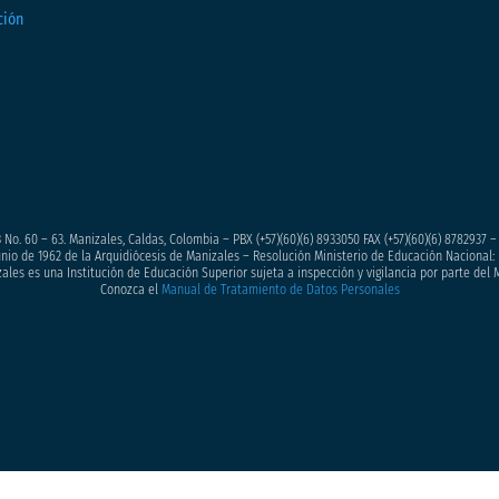
 No. 60 – 63. Manizales, Caldas, Colombia – PBX (+57)
(60)(6) 8933050
FAX (+57)(60)(6) 8782937 
junio de 1962 de la Arquidiócesis de Manizales – Resolución Ministerio de Educación Nacional: 
ales es una Institución de Educación Superior sujeta a inspección y vigilancia por parte del 
Conozca el
Manual de Tratamiento de Datos Personales