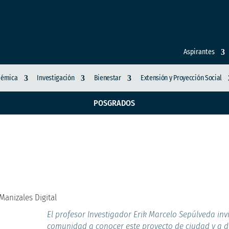
Aspirantes
démica
Investigación
Bienestar
Extensión y Proyección Social
POSGRADOS
vanzan en aporte a Ma
anizales Digital
El profesor Investigador Erik Marcelo Sepúlveda invi
comunidad a conocer este proyecto de ciudad y a d