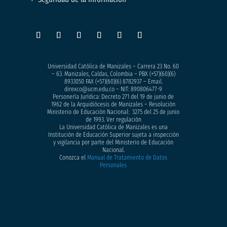
Universidad Católica de Manizales – Carrera 23 No. 60
– 63. Manizales, Caldas, Colombia – PBX (+57)
(60)(6)
8933050
FAX (+57)(60)(6) 8782937 – Email.
direxco@ucm.edu.co – NIT: 890806477-9
Personería Jurídica: Decreto 271 del 19 de junio de
1962 de la Arquidiócesis de Manizales – Resolución
Ministerio de Educación Nacional: 3275 del 25 de junio
de 1993. Ver regulación
La Universidad Católica de Manizales es una
Institución de Educación Superior sujeta a inspección
y vigilancia por parte del Ministerio de Educación
Nacional.
Conozca el
Manual de Tratamiento de Datos
Personales