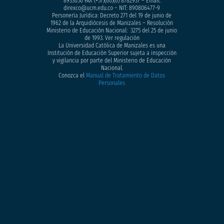
8933050
FAX (+57)(60)(6) 8782937 – Email.
direxco@ucm.edu.co – NIT: 890806477-9
Personería Jurídica: Decreto 271 del 19 de junio de
1962 de la Arquidiócesis de Manizales – Resolución
Ministerio de Educación Nacional: 3275 del 25 de junio
de 1993. Ver regulación
La Universidad Católica de Manizales es una
Institución de Educación Superior sujeta a inspección
y vigilancia por parte del Ministerio de Educación
Nacional.
Conozca el
Manual de Tratamiento de Datos
Personales