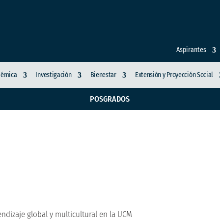
Aspirantes
démica
Investigación
Bienestar
Extensión y Proyección Social
POSGRADOS
 experiencia de apren
CM
ndizaje global y multicultural en la UCM