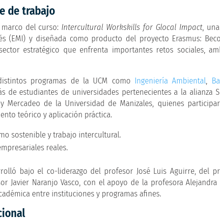
e de trabajo
l marco del curso:
Intercultural Workskills for Glocal Impact
, un
és (EMI) y diseñada como producto del proyecto Erasmus: Beco
sector estratégico que enfrenta importantes retos sociales, am
e distintos programas de la UCM como
Ingeniería Ambiental
,
Ba
s de estudiantes de universidades pertenecientes a la alianza 
d y Mercadeo de la Universidad de Manizales, quienes particip
to teórico y aplicación práctica.
o sostenible y trabajo intercultural.
mpresariales reales.
rolló bajo el co-liderazgo del profesor José Luis Aguirre, del 
sor Javier Naranjo Vasco, con el apoyo de la profesora Alejandra
académica entre instituciones y programas afines.
cional