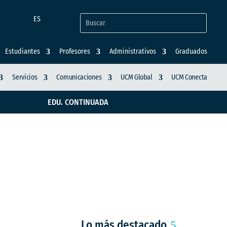
ES
Estudiantes
Profesores
Administrativos
Graduados
Servicios
Comunicaciones
UCM Global
UCM Conecta
EDU. CONTINUADA
dizaje global y
Lo más destacado