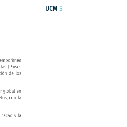
UCM
ntemporánea
das (Países
ción de los
ur global en
tos, con la
 cacao y la