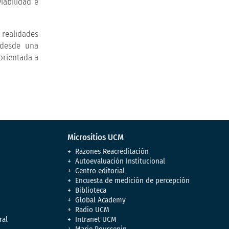
iabilidad e
realidades
 desde una
orientada a
Micrositios UCM
Razones Reacreditación
Autoevaluación Institucional
Centro editorial
Encuesta de medición de percepción
Biblioteca
Global Academy
Radio UCM
ral
Intranet UCM
Marie Poussepin