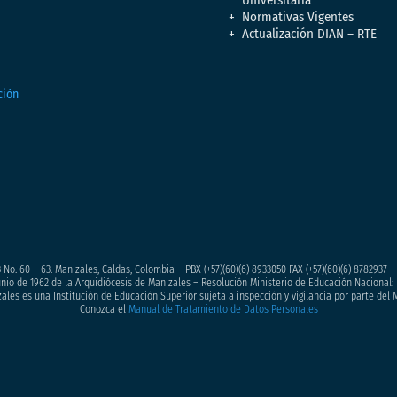
Normativas Vigentes
Actualización DIAN – RTE
 No. 60 – 63. Manizales, Caldas, Colombia – PBX (+57)
(60)(6) 8933050
FAX (+57)(60)(6) 8782937 
junio de 1962 de la Arquidiócesis de Manizales – Resolución Ministerio de Educación Nacional: 
ales es una Institución de Educación Superior sujeta a inspección y vigilancia por parte del 
Conozca el
Manual de Tratamiento de Datos Personales