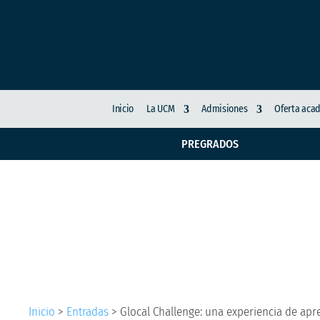
Inicio
La UCM
Admisiones
Oferta aca
PREGRADOS
Glocal Challenge: una
multicultural en la U
Inicio
>
Entradas
>
Glocal Challenge: una experiencia de apre