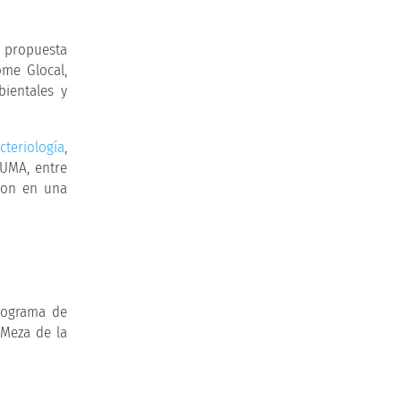
a propuesta
me Glocal,
bientales y
cteriología
,
SUMA, entre
aron en una
programa de
 Meza de la