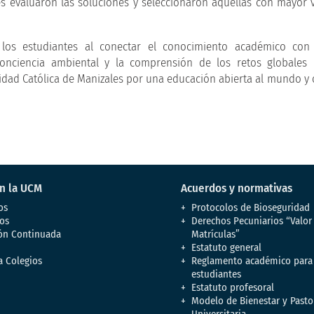
s evaluaron las soluciones y seleccionaron aquellas con mayor v
e los estudiantes al conectar el conocimiento académico con 
 conciencia ambiental y la comprensión de los retos globales
sidad Católica de Manizales por una educación abierta al mundo y 
en la UCM
Acuerdos y normativas
os
Protocolos de Bioseguridad
os
Derechos Pecuniarios “Valor
ón Continuada
Matrículas”
Estatuto general
a Colegios
Reglamento académico para
estudiantes
Estatuto profesoral
Modelo de Bienestar y Pasto
Universitaria