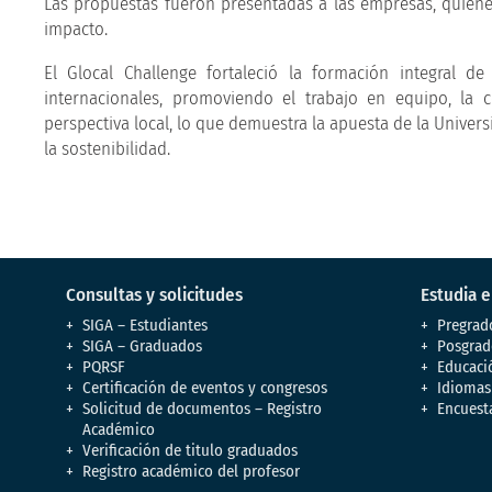
Las propuestas fueron presentadas a las empresas, quiene
impacto.
El Glocal Challenge fortaleció la formación integral d
internacionales, promoviendo el trabajo en equipo, la
perspectiva local, lo que demuestra la apuesta de la Univer
la sostenibilidad.
Consultas y solicitudes
Estudia 
SIGA – Estudiantes
Pregrad
SIGA – Graduados
Posgrad
PQRSF
Educaci
Certificación de eventos y congresos
Idiomas
Solicitud de documentos – Registro
Encuest
Académico
Verificación de titulo graduados
Registro académico del profesor