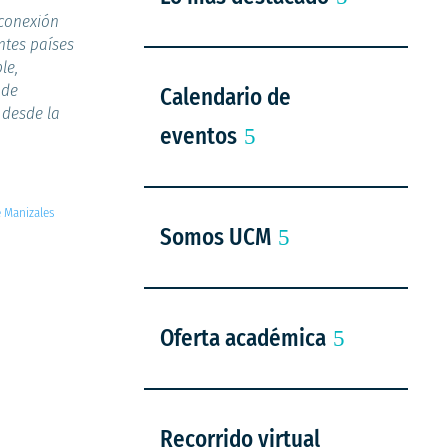
 conexión
ntes países
le,
 de
Calendario de
 desde la
eventos
e Manizales
Somos UCM
Oferta académica
Recorrido virtual