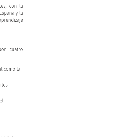
tes, con la
España y la
prendizaje
por cuatro
at como la
ntes
el