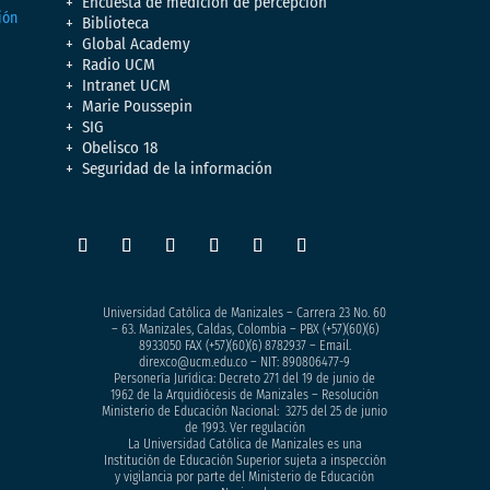
Encuesta de medición de percepción
Biblioteca
Global Academy
Radio UCM
Intranet UCM
Marie Poussepin
SIG
Obelisco 18
Seguridad de la información
Universidad Católica de Manizales – Carrera 23 No. 60
– 63. Manizales, Caldas, Colombia – PBX (+57)
(60)(6)
8933050
FAX (+57)(60)(6) 8782937 – Email.
direxco@ucm.edu.co – NIT: 890806477-9
Personería Jurídica: Decreto 271 del 19 de junio de
1962 de la Arquidiócesis de Manizales – Resolución
Ministerio de Educación Nacional: 3275 del 25 de junio
de 1993. Ver regulación
La Universidad Católica de Manizales es una
Institución de Educación Superior sujeta a inspección
y vigilancia por parte del Ministerio de Educación